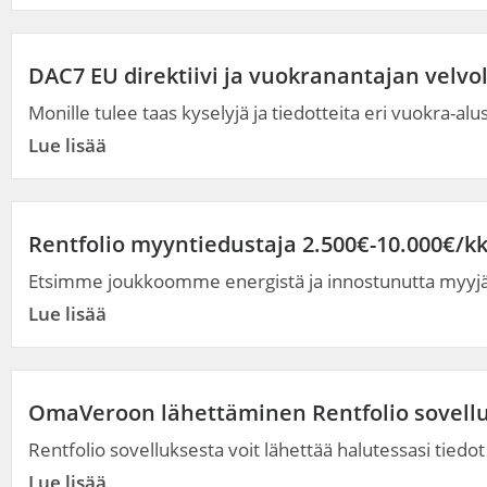
DAC7 EU direktiivi ja vuokranantajan velvo
Monille tulee taas kyselyjä ja tiedotteita eri vuokra-alus
Lue lisää
Rentfolio myyntiedustaja 2.500€-10.000€/k
Etsimme joukkoomme energistä ja innostunutta myyjää
Lue lisää
OmaVeroon lähettäminen Rentfolio sovell
Rentfolio sovelluksesta voit lähettää halutessasi tied
Lue lisää