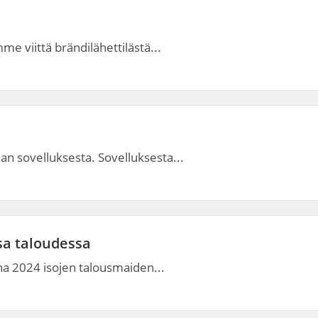
me viittä brändilähettilästä...
aan sovelluksesta. Sovelluksesta...
a taloudessa
na 2024 isojen talousmaiden...