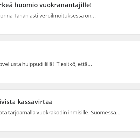
ärkeä huomio vuokranantajille!
onna Tähän asti veroilmoituksessa on...
llusta huippudiilillä! Tiesitkö, että...
ivista kassavirtaa
ötä tarjoamalla vuokrakodin ihmisille. Suomessa...