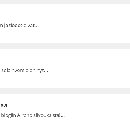
n ja tiedot eivät...
 selainversio on nyt...
kaa
logiin Airbnb siivouksista!...