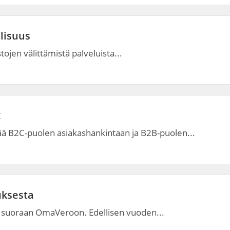
llisuus
tojen välittämistä palveluista...
k
 B2C-puolen asiakashankintaan ja B2B-puolen...
uksesta
ot suoraan OmaVeroon. Edellisen vuoden...